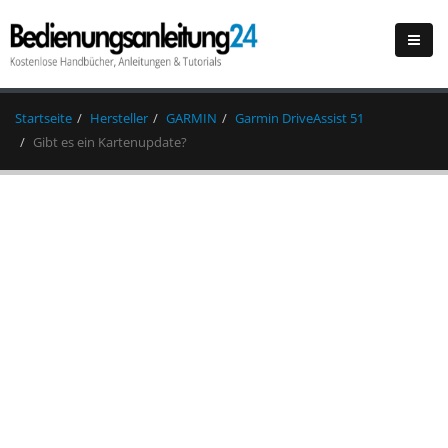
Startseite
Hersteller
GARMIN
Garmin DriveAssist 51
Gibt es ein Kartenupdate?