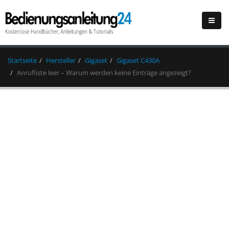
Startseite
Hersteller
Gigaset
Gigaset C430A
Anrufliste leer – Warum werden keine Einträge angezeigt?