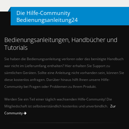
Die Hilfe-Community
Bedienungsanleitung24
Bedienungsanleitungen, Handbücher und
Tutorials
Sie haben die Bedienungsanleitung verloren oder das benötigte Handbuch
war nicht im Lieferumfang enthalten? Hier erhalten Sie Support zu
sämtlichen Geräten. Sollte eine Anleitung nicht vorhanden sein, können Sie
diese kostenlos anfragen. Darüber hinaus hilft Ihnen unsere Hilfe-
Community bei Fragen oder Problemen zu Ihrem Produkt.
Werden Sie ein Teil einer täglich wachsenden Hilfe-Community! Die
Mitgliedschaft ist selbstverständlich kostenlos und unverbindlich.
Zur
Community