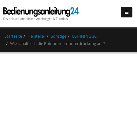
Startseite
Hersteller
Sonstige
USHINING 3C
Wie schalte ich die Rufnummernunterdrückung aus?