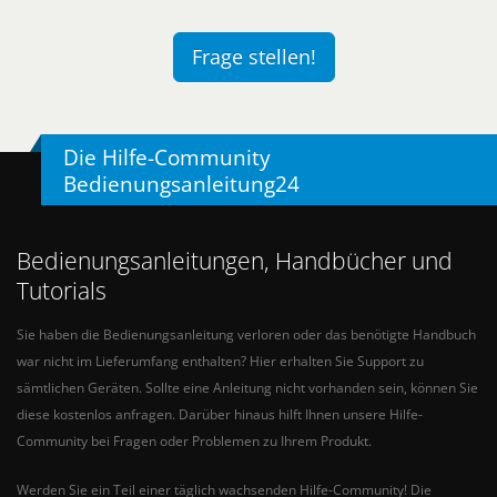
Frage stellen!
Die Hilfe-Community
Bedienungsanleitung24
Bedienungsanleitungen, Handbücher und
Tutorials
Sie haben die Bedienungsanleitung verloren oder das benötigte Handbuch
war nicht im Lieferumfang enthalten? Hier erhalten Sie Support zu
sämtlichen Geräten. Sollte eine Anleitung nicht vorhanden sein, können Sie
diese kostenlos anfragen. Darüber hinaus hilft Ihnen unsere Hilfe-
Community bei Fragen oder Problemen zu Ihrem Produkt.
Werden Sie ein Teil einer täglich wachsenden Hilfe-Community! Die