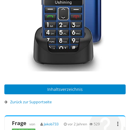
Inhaltsverzeichnis
Zurück zur Supportseite
Frage
von
Jakob733
vor 2 Jahren
529