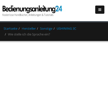
Startseite
Hersteller
Sonstige
USHINING 3C
Wie stelle ich die Sprache ein?