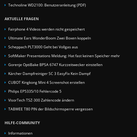
Technoline WD2100: Benutzeranleitung (PDF)
AKTUELLE FRAGEN
Fairphone 4 Videos werden nicht gespeichert
Ultimate Ears WonderBoom Zwei Boxen koppeln
Scheppach PLT3000 Geht bei Vollgas aus
SoftMaker Presentations Meldung: Hat fast keinen Speicher mehr
Gorenje OptiBake BPSA 6747 Kurzzeitwecker einstellen
Kärcher Dampfreiniger SC 3 EasyFix Kein Dampf
CUBOT Kingkong Mini 4 Screenshot erstellen
Philips EP5335/10 Fehlercode 5
VisorTech TSZ-300 Zahlencode ändern
TABWEE T80 PIN der Bildschirmsperre vergessen
HILFE-COMMUNITY
Informationen