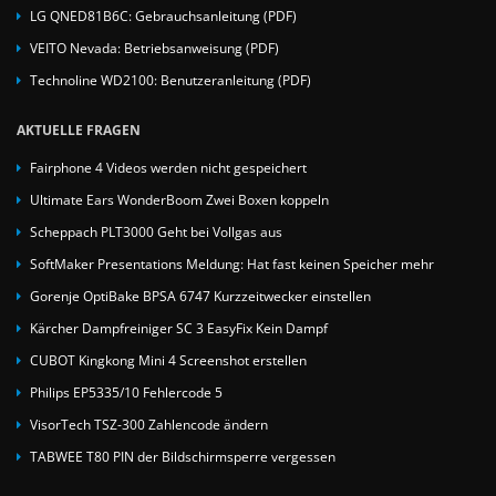
LG QNED81B6C: Gebrauchsanleitung (PDF)
VEITO Nevada: Betriebsanweisung (PDF)
Technoline WD2100: Benutzeranleitung (PDF)
AKTUELLE FRAGEN
Fairphone 4 Videos werden nicht gespeichert
Ultimate Ears WonderBoom Zwei Boxen koppeln
Scheppach PLT3000 Geht bei Vollgas aus
SoftMaker Presentations Meldung: Hat fast keinen Speicher mehr
Gorenje OptiBake BPSA 6747 Kurzzeitwecker einstellen
Kärcher Dampfreiniger SC 3 EasyFix Kein Dampf
CUBOT Kingkong Mini 4 Screenshot erstellen
Philips EP5335/10 Fehlercode 5
VisorTech TSZ-300 Zahlencode ändern
TABWEE T80 PIN der Bildschirmsperre vergessen