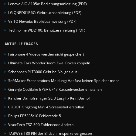
Lenovo AIO A105a: Bedienungsanleitung (PDF)
LG QNED81B6C: Gebrauchsanleitung (PDF)
VEITO Nevada: Betriebsanweisung (PDF)
Technoline WD2100: Benutzeranleitung (PDF)
AKTUELLE FRAGEN
Fairphone 4 Videos werden nicht gespeichert
Ultimate Ears WonderBoom Zwei Boxen koppeln
Scheppach PLT3000 Geht bei Vollgas aus
SoftMaker Presentations Meldung: Hat fast keinen Speicher mehr
Gorenje OptiBake BPSA 6747 Kurzzeitwecker einstellen
Kärcher Dampfreiniger SC 3 EasyFix Kein Dampf
CUBOT Kingkong Mini 4 Screenshot erstellen
Philips EP5335/10 Fehlercode 5
VisorTech TSZ-300 Zahlencode ändern
TABWEE T80 PIN der Bildschirmsperre vergessen