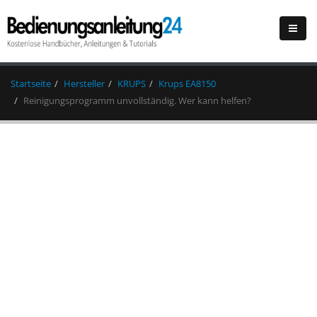
Startseite
Hersteller
KRUPS
Krups EA8150
Reinigungsprogramm unvollständig. Wer kann helfen?