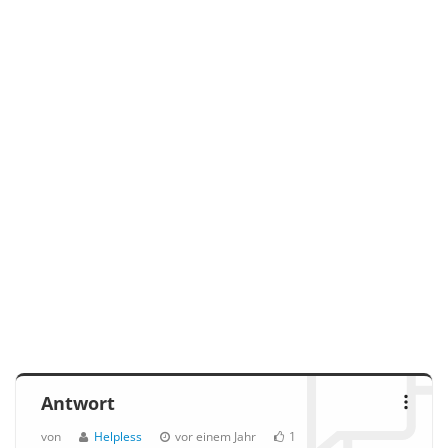
Antwort
von
Helpless
vor einem Jahr
1