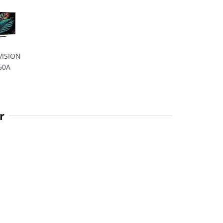
VISION
50A
r