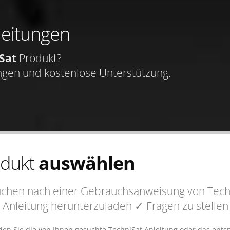
leitungen
Sat
Produkt?
ngen und kostenlose Unterstützung.
odukt
auswählen
uchen nach einer Gebrauchsanweisung von Techn
 Anleitung
herunterzuladen
✓ Fragen
zu stelle
nden Sie die von Ihnen gesuchte TechniSat Anleitung oder das ent