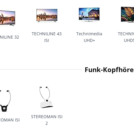
TECHNILINE 43
Technimedia
TECHNI
NILINE 32
ISI
UHD+
UHD
Funk-Kopfhöre
STEREOMAN ISI
EOMAN ISI
2