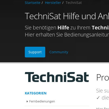
Startseite
Hersteller
TechniSat
TechniSat Hilfe und An
Sie benötigen
Hilfe
zu Ihrem
Techni
Hier erhalten Sie Bedienungsanleitu
Support
Community
Pr
Sie s
KATEGORIEN
✓ die
Fernbedienungen
Hier fi