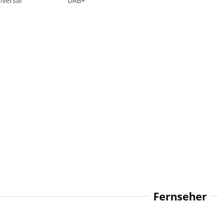
iversal
DAB+
Fernseher