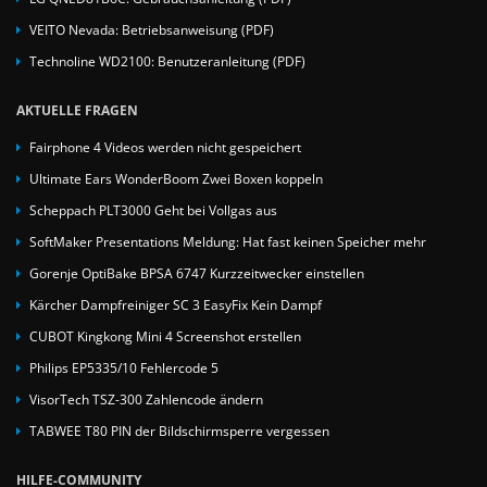
VEITO Nevada: Betriebsanweisung (PDF)
Technoline WD2100: Benutzeranleitung (PDF)
AKTUELLE FRAGEN
Fairphone 4 Videos werden nicht gespeichert
Ultimate Ears WonderBoom Zwei Boxen koppeln
Scheppach PLT3000 Geht bei Vollgas aus
SoftMaker Presentations Meldung: Hat fast keinen Speicher mehr
Gorenje OptiBake BPSA 6747 Kurzzeitwecker einstellen
Kärcher Dampfreiniger SC 3 EasyFix Kein Dampf
CUBOT Kingkong Mini 4 Screenshot erstellen
Philips EP5335/10 Fehlercode 5
VisorTech TSZ-300 Zahlencode ändern
TABWEE T80 PIN der Bildschirmsperre vergessen
HILFE-COMMUNITY