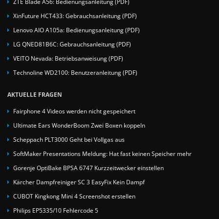
ZTE Blade A56: Bedienungsanleitung (PDF)
XinFuture HCT433: Gebrauchsanleitung (PDF)
Lenovo AIO A105a: Bedienungsanleitung (PDF)
LG QNED81B6C: Gebrauchsanleitung (PDF)
VEITO Nevada: Betriebsanweisung (PDF)
Technoline WD2100: Benutzeranleitung (PDF)
AKTUELLE FRAGEN
Fairphone 4 Videos werden nicht gespeichert
Ultimate Ears WonderBoom Zwei Boxen koppeln
Scheppach PLT3000 Geht bei Vollgas aus
SoftMaker Presentations Meldung: Hat fast keinen Speicher mehr
Gorenje OptiBake BPSA 6747 Kurzzeitwecker einstellen
Kärcher Dampfreiniger SC 3 EasyFix Kein Dampf
CUBOT Kingkong Mini 4 Screenshot erstellen
Philips EP5335/10 Fehlercode 5