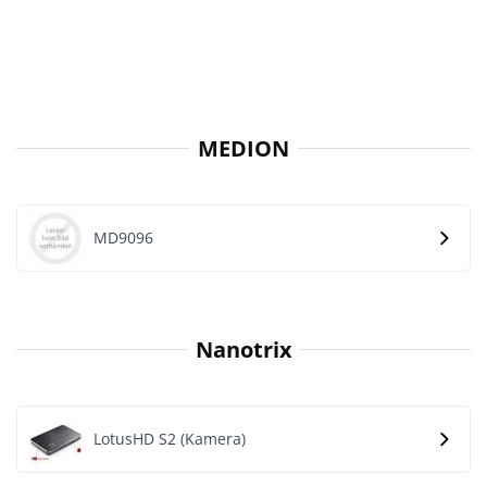
MEDION
MD9096
Nanotrix
LotusHD S2 (Kamera)