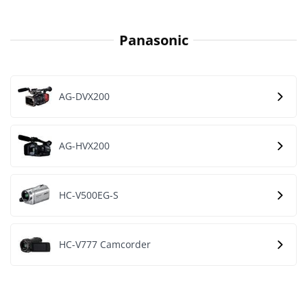
Panasonic
AG-DVX200
AG-HVX200
HC-V500EG-S
HC-V777 Camcorder