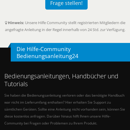
Frage stellen!
Hinweis:
Unsere Hilfe Community stellt registrierten Mitgliedern die
angefragte Anleitung in der Regel innerhalb von 24 Std. zur Verfügung.
Die Hilfe-Community
Bedienungsanleitung24
Bedienungsanleitungen, Handbücher und
Tutorials
Sie haben die Bedienungsanleitung verloren oder das benötigte Handbuch
war nicht im Lieferumfang enthalten? Hier erhalten Sie Support zu
sämtlichen Geräten. Sollte eine Anleitung nicht vorhanden sein, können Sie
diese kostenlos anfragen. Darüber hinaus hilft Ihnen unsere Hilfe-
Community bei Fragen oder Problemen zu Ihrem Produkt.