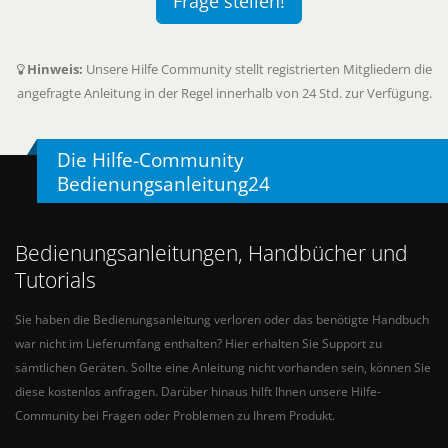
Frage stellen!
Hinweis:
Unsere Hilfe Community stellt registrierten Mitgliedern die
angefragte Anleitung in der Regel innerhalb von 24 Std. zur Verfügung.
Die Hilfe-Community
Bedienungsanleitung24
Bedienungsanleitungen, Handbücher und
Tutorials
Sie haben die Bedienungsanleitung verloren oder das benötigte Handbuch
war nicht im Lieferumfang enthalten? Hier erhalten Sie Support zu
sämtlichen Geräten. Sollte eine Anleitung nicht vorhanden sein, können Sie
diese kostenlos anfragen. Darüber hinaus hilft Ihnen unsere Hilfe-
Community bei Fragen oder Problemen zu Ihrem Produkt.