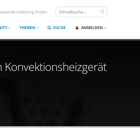
assende Anleitung finden
ITY
THEMEN
SUCHE
ANMELDEN
m Konvektionsheizgerät