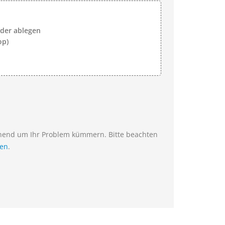
lder ablegen
op)
ehend um Ihr Problem kümmern. Bitte beachten
ien
.