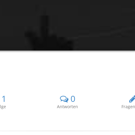
1
0
lge
Antworten
Fragen