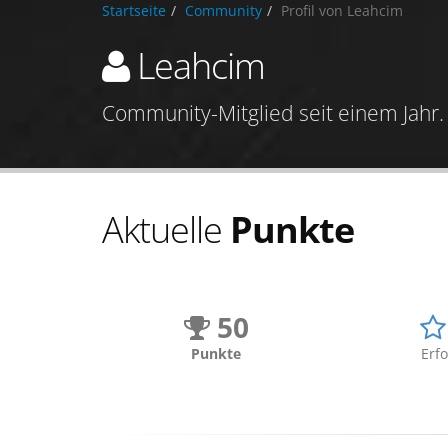
Startseite
Community
Profil von Leahcim
Leahcim
Community-Mitglied seit einem Jahr.
Aktuelle
Punkte
50
Punkte
Erfo