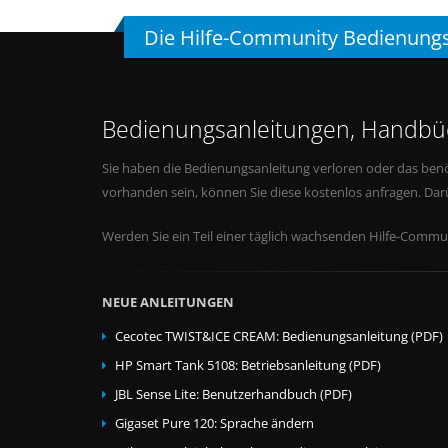
Die Hilfe-Community Bedienung
Bedienungsanleitungen, Handbüc
Sie haben die Bedienungsanleitung verloren oder das benö
vorhanden sein, können Sie diese kostenlos anfragen. Da
Werden Sie ein Teil einer täglich wachsenden Hilfe-Commun
NEUE ANLEITUNGEN
Cecotec TWIST&ICE CREAM: Bedienungsanleitung (PDF)
HP Smart Tank 5108: Betriebsanleitung (PDF)
JBL Sense Lite: Benutzerhandbuch (PDF)
Gigaset Pure 120: Sprache ändern