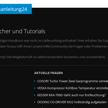
sanleitung24
her und Tutorials
tigte Handbuch war nicht im Lieferumfang enthalten? Hier erhalten Sie Supp
rüber hinaus hilft Ihnen unsere Hilfe-Community bei Fragen oder Problemen
ity! Die Mitgliedschaft ist selbstverständlich kostenlos und unverbindlich.
AKTUELLE FRAGEN
COSORI Turbo Tower Zwei Garprogramme verwe
VESKA Kompressor Kühlbox Temperatur einstell
KESSER KKA-7000: Geht auch nur Entfeuchtung?
OOONO CO-DRIVER NO2 Vollständig aufgeladen