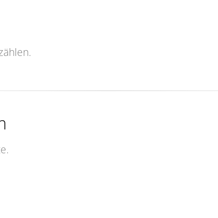
zählen.
m
e.