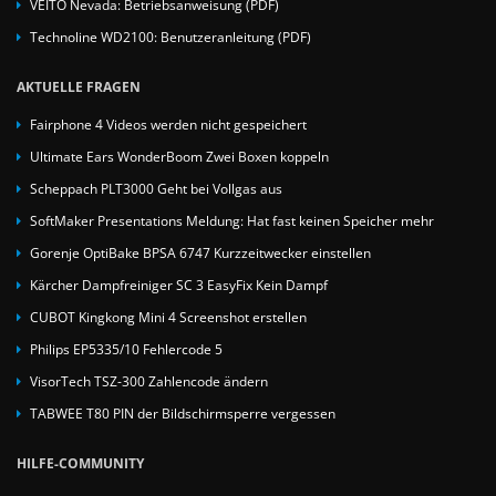
VEITO Nevada: Betriebsanweisung (PDF)
Technoline WD2100: Benutzeranleitung (PDF)
AKTUELLE FRAGEN
Fairphone 4 Videos werden nicht gespeichert
Ultimate Ears WonderBoom Zwei Boxen koppeln
Scheppach PLT3000 Geht bei Vollgas aus
SoftMaker Presentations Meldung: Hat fast keinen Speicher mehr
Gorenje OptiBake BPSA 6747 Kurzzeitwecker einstellen
Kärcher Dampfreiniger SC 3 EasyFix Kein Dampf
CUBOT Kingkong Mini 4 Screenshot erstellen
Philips EP5335/10 Fehlercode 5
VisorTech TSZ-300 Zahlencode ändern
TABWEE T80 PIN der Bildschirmsperre vergessen
HILFE-COMMUNITY