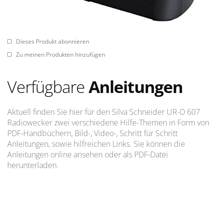
Dieses Produkt abonnieren
Zu meinen Produkten hinzufügen
Verfügbare
Anleitungen
Aktuell finden Sie hier für den Silva Schneider UR-D 607
Radiowecker zwei verschiedene Hilfe-Themen in Form von
PDF-Handbüchern, Bild-, Video-, Schritt für Schritt
Anleitungen, sowie hilfreichen Links. Sie können die
Anleitungen online ansehen oder als PDF-Datei
herunterladen.