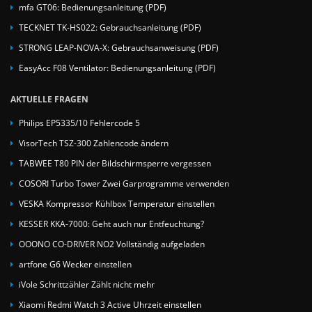
mfa GT06: Bedienungsanleitung (PDF)
TECKNET TK-HS022: Gebrauchsanleitung (PDF)
STRONG LEAP-NOVA-X: Gebrauchsanweisung (PDF)
EasyAcc F08 Ventilator: Bedienungsanleitung (PDF)
AKTUELLE FRAGEN
Philips EP5335/10 Fehlercode 5
VisorTech TSZ-300 Zahlencode ändern
TABWEE T80 PIN der Bildschirmsperre vergessen
COSORI Turbo Tower Zwei Garprogramme verwenden
VESKA Kompressor Kühlbox Temperatur einstellen
KESSER KKA-7000: Geht auch nur Entfeuchtung?
OOONO CO-DRIVER NO2 Vollständig aufgeladen
artfone G6 Wecker einstellen
iVole Schrittzähler Zählt nicht mehr
Xiaomi Redmi Watch 3 Active Uhrzeit einstellen