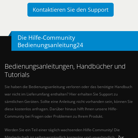
Kontaktieren Sie den Support
Die Hilfe-Community
Bedienungsanleitung24
Bedienungsanleitungen, Handbücher und
Tutorials
Sie haben die Bedienungsanleitung verloren oder das benötigte Handbuch
war nicht im Lieferumfang enthalten? Hier erhalten Sie Support zu
sämtlichen Geräten. Sollte eine Anleitung nicht vorhanden sein, können Sie
diese kostenlos anfragen. Darüber hinaus hilft Ihnen unsere Hilfe-
Community bei Fragen oder Problemen zu Ihrem Produkt.
Werden Sie ein Teil einer täglich wachsenden Hilfe-Community! Die
Mitgliedschaft ist selbstverständlich kostenlos und unverbindlich.
Zur