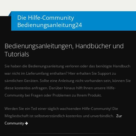
Die Hilfe-Community
Bedienungsanleitung24
Bedienungsanleitungen, Handbücher und
Tutorials
Sie haben die Bedienungsanleitung verloren oder das benötigte Handbuch
war nicht im Lieferumfang enthalten? Hier erhalten Sie Support zu
sämtlichen Geräten. Sollte eine Anleitung nicht vorhanden sein, können Sie
diese kostenlos anfragen. Darüber hinaus hilft Ihnen unsere Hilfe-
Community bei Fragen oder Problemen zu Ihrem Produkt.
Werden Sie ein Teil einer täglich wachsenden Hilfe-Community! Die
Mitgliedschaft ist selbstverständlich kostenlos und unverbindlich.
Zur
Community