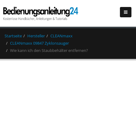
Startseite
Hersteller
CLEANmaxx
CLEANmaxx 09847 Zyklonsauger
Wie kann ich den Staubbehälter entfernen?