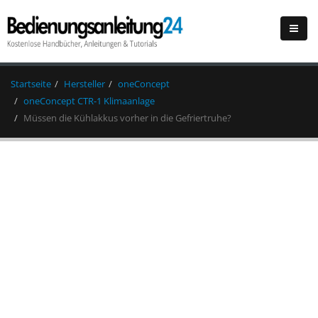
Startseite
Hersteller
oneConcept
oneConcept CTR-1 Klimaanlage
Müssen die Kühlakkus vorher in die Gefriertruhe?