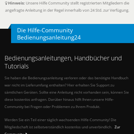
Hinweis:
Unsere Hilfe Community stellt registrierten Mitgliedern die
angefragte Anleitung in der Regel innerhalb von 24 Std. zur Verfügung.
Die Hilfe-Community
Bedienungsanleitung24
Bedienungsanleitungen, Handbücher und
Tutorials
Sie haben die Bedienungsanleitung verloren oder das benötigte Handbuch
war nicht im Lieferumfang enthalten? Hier erhalten Sie Support zu
sämtlichen Geräten. Sollte eine Anleitung nicht vorhanden sein, können Sie
diese kostenlos anfragen. Darüber hinaus hilft Ihnen unsere Hilfe-
Community bei Fragen oder Problemen zu Ihrem Produkt.
Werden Sie ein Teil einer täglich wachsenden Hilfe-Community! Die
Mitgliedschaft ist selbstverständlich kostenlos und unverbindlich.
Zur