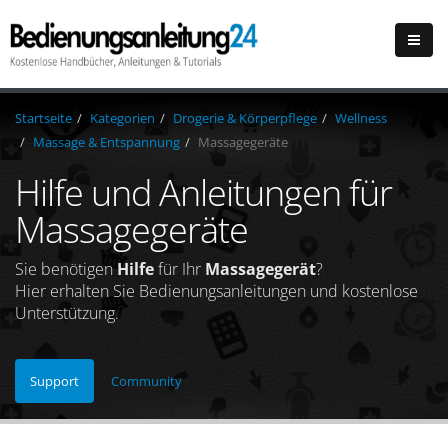
Startseite
Kategorien
Drogerie & Körperpflege
Wellness
Massage & Entspannung
Massagegeräte
Hilfe und Anleitungen für
Massagegeräte
Sie benötigen
Hilfe
für Ihr
Massagegerät
?
Hier erhalten Sie Bedienungsanleitungen und kostenlose
Unterstützung.
Support
Community