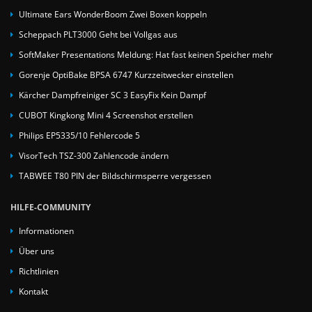
Ultimate Ears WonderBoom Zwei Boxen koppeln
Scheppach PLT3000 Geht bei Vollgas aus
SoftMaker Presentations Meldung: Hat fast keinen Speicher mehr
Gorenje OptiBake BPSA 6747 Kurzzeitwecker einstellen
Kärcher Dampfreiniger SC 3 EasyFix Kein Dampf
CUBOT Kingkong Mini 4 Screenshot erstellen
Philips EP5335/10 Fehlercode 5
VisorTech TSZ-300 Zahlencode ändern
TABWEE T80 PIN der Bildschirmsperre vergessen
HILFE-COMMUNITY
Informationen
Über uns
Richtlinien
Kontakt