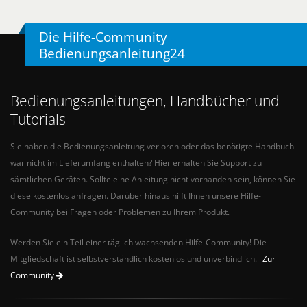
Die Hilfe-Community
Bedienungsanleitung24
Bedienungsanleitungen, Handbücher und
Tutorials
Sie haben die Bedienungsanleitung verloren oder das benötigte Handbuch
war nicht im Lieferumfang enthalten? Hier erhalten Sie Support zu
sämtlichen Geräten. Sollte eine Anleitung nicht vorhanden sein, können Sie
diese kostenlos anfragen. Darüber hinaus hilft Ihnen unsere Hilfe-
Community bei Fragen oder Problemen zu Ihrem Produkt.
Werden Sie ein Teil einer täglich wachsenden Hilfe-Community! Die
Mitgliedschaft ist selbstverständlich kostenlos und unverbindlich.
Zur
Community