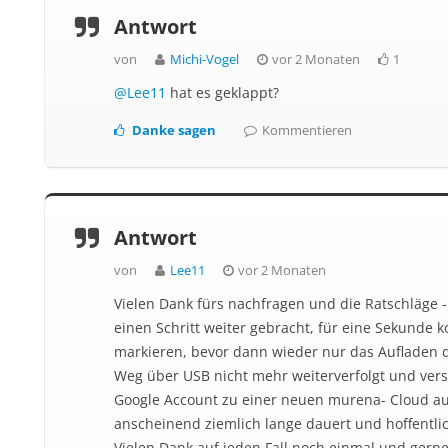
Antwort
von
Michi-Vogel
vor 2 Monaten
1
@Lee11
hat es geklappt?
Danke sagen
Kommentieren
Antwort
von
Lee11
vor 2 Monaten
Vielen Dank fürs nachfragen und die Ratschläge -
einen Schritt weiter gebracht, für eine Sekunde k
markieren, bevor dann wieder nur das Aufladen de
Weg über USB nicht mehr weiterverfolgt und ver
Google Account zu einer neuen murena- Cloud au
anscheinend ziemlich lange dauert und hoffentli
Vielen Dank auf jeden Fall noch einmal und gerne