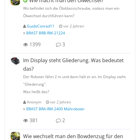
Wie macht man den Ölwechsel?
Wo befindet sich die Ölablassschraube, sodass man ein
Ölwechsel durchführen kann?
GuidoConrad11
vor 2 Jahren
BRAST BRB-RM-21224
1399
3
Im Display steht Gliederung. Was bedeutet
das?
Der Roboter fährt 2 m und dann hält er an. Im Display steht
"Gliederung".
Was heißt das?
Anonym
vor 2 Jahren
BRAST BRA-RM-2400 Mähroboter
381
2
Wie wechselt man den Bowdenzug für den