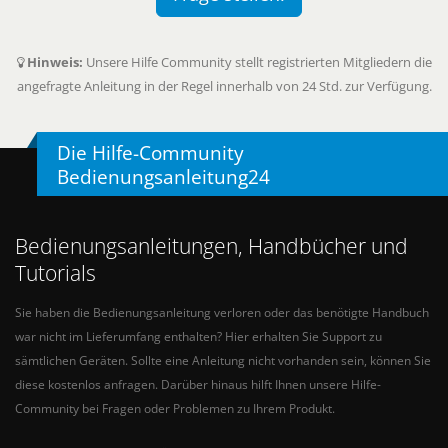
Hinweis:
Unsere Hilfe Community stellt registrierten Mitgliedern die
angefragte Anleitung in der Regel innerhalb von 24 Std. zur Verfügung.
Die Hilfe-Community
Bedienungsanleitung24
Bedienungsanleitungen, Handbücher und
Tutorials
Sie haben die Bedienungsanleitung verloren oder das benötigte Handbuch
war nicht im Lieferumfang enthalten? Hier erhalten Sie Support zu
sämtlichen Geräten. Sollte eine Anleitung nicht vorhanden sein, können Sie
diese kostenlos anfragen. Darüber hinaus hilft Ihnen unsere Hilfe-
Community bei Fragen oder Problemen zu Ihrem Produkt.