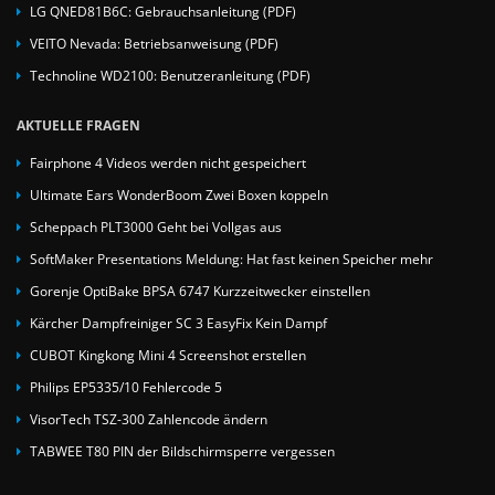
LG QNED81B6C: Gebrauchsanleitung (PDF)
VEITO Nevada: Betriebsanweisung (PDF)
Technoline WD2100: Benutzeranleitung (PDF)
AKTUELLE FRAGEN
Fairphone 4 Videos werden nicht gespeichert
Ultimate Ears WonderBoom Zwei Boxen koppeln
Scheppach PLT3000 Geht bei Vollgas aus
SoftMaker Presentations Meldung: Hat fast keinen Speicher mehr
Gorenje OptiBake BPSA 6747 Kurzzeitwecker einstellen
Kärcher Dampfreiniger SC 3 EasyFix Kein Dampf
CUBOT Kingkong Mini 4 Screenshot erstellen
Philips EP5335/10 Fehlercode 5
VisorTech TSZ-300 Zahlencode ändern
TABWEE T80 PIN der Bildschirmsperre vergessen