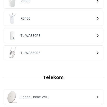
RE305
RE450
TL-WA850RE
TL-WA860RE
Telekom
Speed Home WiFi