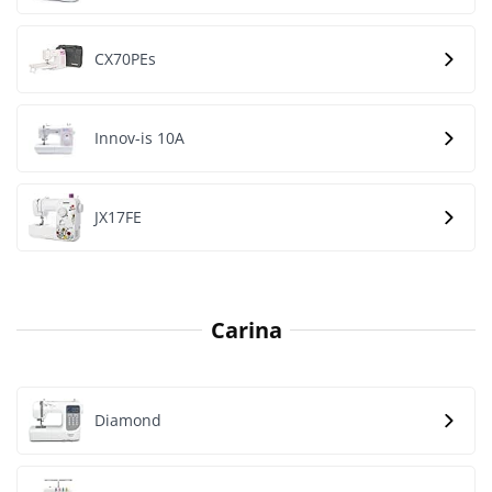
CX70PEs
Innov-is 10A
JX17FE
Carina
Diamond