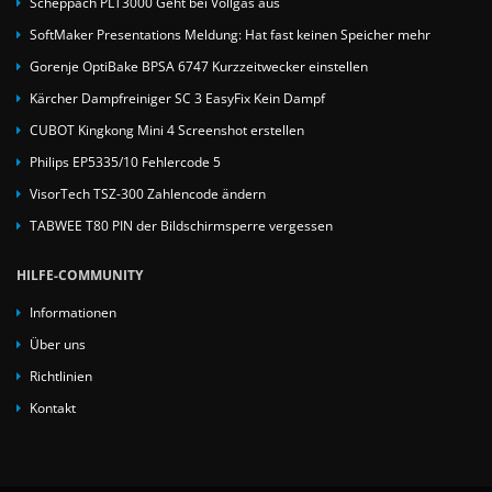
Scheppach PLT3000 Geht bei Vollgas aus
SoftMaker Presentations Meldung: Hat fast keinen Speicher mehr
Gorenje OptiBake BPSA 6747 Kurzzeitwecker einstellen
Kärcher Dampfreiniger SC 3 EasyFix Kein Dampf
CUBOT Kingkong Mini 4 Screenshot erstellen
Philips EP5335/10 Fehlercode 5
VisorTech TSZ-300 Zahlencode ändern
TABWEE T80 PIN der Bildschirmsperre vergessen
HILFE-COMMUNITY
Informationen
Über uns
Richtlinien
Kontakt