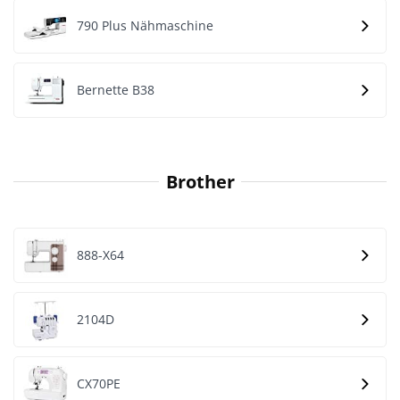
790 Plus Nähmaschine
Bernette B38
Brother
888-X64
2104D
CX70PE