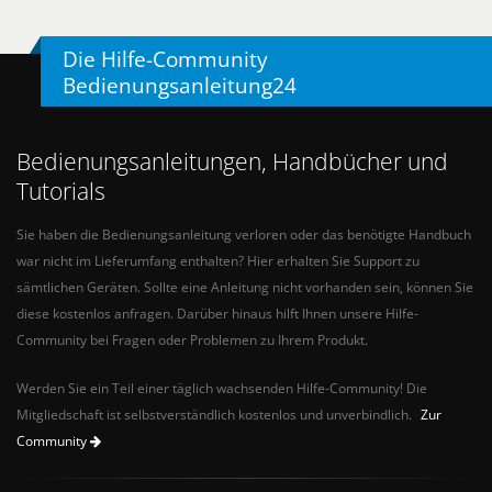
Die Hilfe-Community
Bedienungsanleitung24
Bedienungsanleitungen, Handbücher und
Tutorials
Sie haben die Bedienungsanleitung verloren oder das benötigte Handbuch
war nicht im Lieferumfang enthalten? Hier erhalten Sie Support zu
sämtlichen Geräten. Sollte eine Anleitung nicht vorhanden sein, können Sie
diese kostenlos anfragen. Darüber hinaus hilft Ihnen unsere Hilfe-
Community bei Fragen oder Problemen zu Ihrem Produkt.
Werden Sie ein Teil einer täglich wachsenden Hilfe-Community! Die
Mitgliedschaft ist selbstverständlich kostenlos und unverbindlich.
Zur
Community