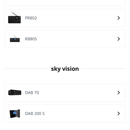
PR802
R8805
sky vision
DAB 70
DAB 200 S