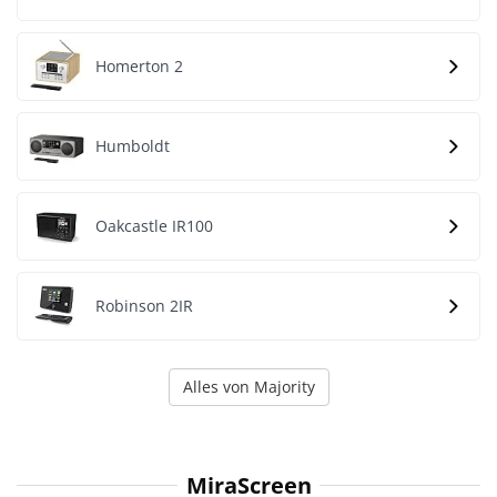
Homerton 2
Humboldt
Oakcastle IR100
Robinson 2IR
Alles von Majority
MiraScreen