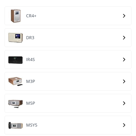
CR4+
DR3
IR4S
M3P
M5P
MSY5