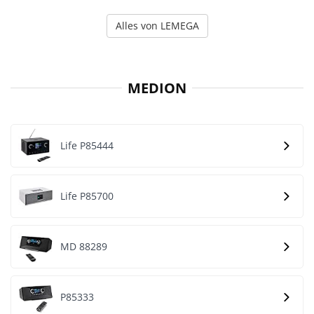
Alles von LEMEGA
MEDION
Life P85444
Life P85700
MD 88289
P85333