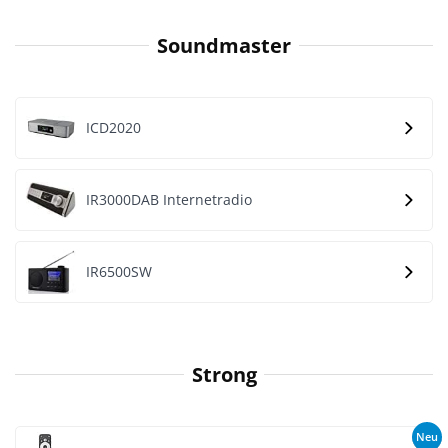
Soundmaster
ICD2020
IR3000DAB Internetradio
IR6500SW
Strong
Neu