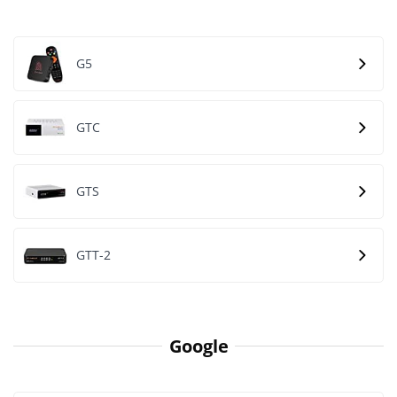
G5
GTC
GTS
GTT-2
Google