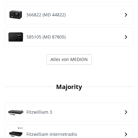
S66822 (MD 44822)
S85105 (MD 87805)
Alles von MEDION
Majority
Fitzwilliam 3
Fitzwilliam Internetradio