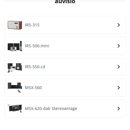
auvisio
IRS-315
IRS-500.mini
IRS-550.cd
MSX-560
MSX-620.dab Stereoanlage