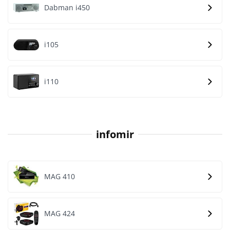
Dabman i450
i105
i110
infomir
MAG 410
MAG 424