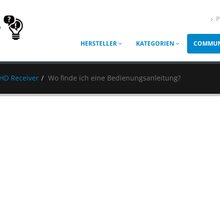
P
HERSTELLER
KATEGORIEN
COMMUN
HD Receiver
Wo finde ich eine Bedienungsanleitung?