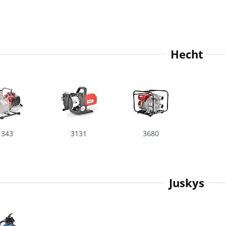
Hecht
343
3131
3680
Juskys