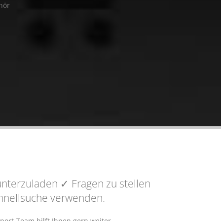
hör
nterzuladen
✓ Fragen
zu stellen
Schnellsuche verwenden.
port-Team hilft Ihnen gern weiter.