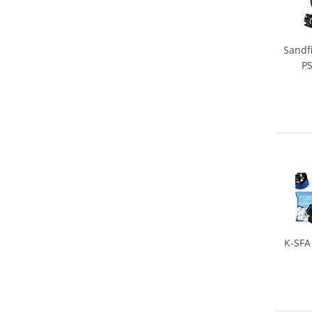
Sandf
P
K-SFA