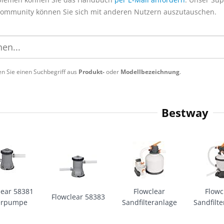
Community können Sie sich mit anderen Nutzern auszutauschen.
n Sie einen Suchbegriff aus
Produkt-
oder
Modellbezeichnung
.
Bestway
lear 58381
Flowclear
Flowc
Flowclear 58383
terpumpe
Sandfilteranlage
Sandfilt
mi