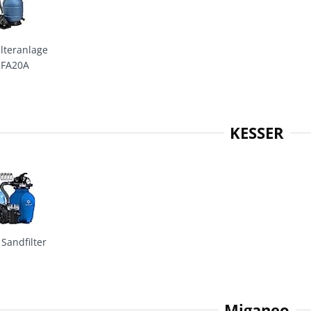
ilteranlage
SFA20A
KESSER
 Sandfilter
Miganeo