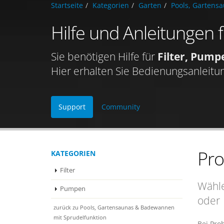
Startseite
Kategorien
Garten
Pools, Gartens
Hilfe und Anleitungen 
Sie benötigen Hilfe für
Filter, Pum
Hier erhalten Sie Bedienungsanleitu
Support
Community
Pr
KATEGORIEN
Filter
Wähle
Pumpen
oder
zurück zu Pools, Gartensaunas & Badewannen
mit Sprudelfunktion
Bei Pro