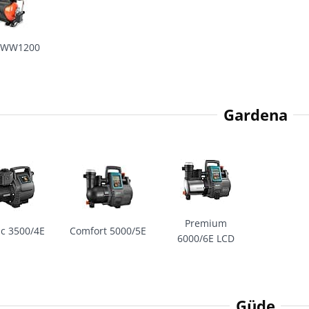
HWW1200
Gardena
Premium
ic 3500/4E
Comfort 5000/5E
6000/6E LCD
Güde