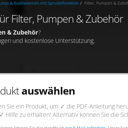
aunas & Badewannen mit Sprudelfunktion
Filter, Pumpen & Zube
für Filter, Pumpen & Zubehör
pen & Zubehör
?
ngen und kostenlose Unterstützung.
odukt
auswählen
n Sie ein Produkt, um
✓ die PDF-Anleitung
heru
✓ Hilfe
zu erhalten! Alternativ können Sie die 
blemen können Sie das Handbuch
per E-Mail anfordern
. Unser Sup