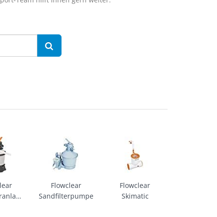
lear
Flowclear
Flowclear
eranlage
Sandfilterpumpe
Skimatic
t