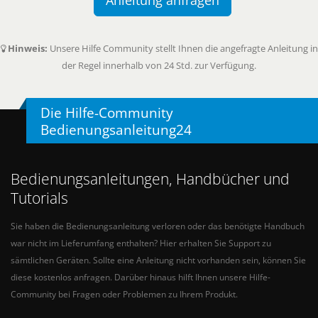
Hinweis:
Unsere Hilfe Community stellt Ihnen die angefragte Anleitung in
der Regel innerhalb von 24 Std. zur Verfügung.
Die Hilfe-Community
Bedienungsanleitung24
Bedienungsanleitungen, Handbücher und
Tutorials
Sie haben die Bedienungsanleitung verloren oder das benötigte Handbuch
war nicht im Lieferumfang enthalten? Hier erhalten Sie Support zu
sämtlichen Geräten. Sollte eine Anleitung nicht vorhanden sein, können Sie
diese kostenlos anfragen. Darüber hinaus hilft Ihnen unsere Hilfe-
Community bei Fragen oder Problemen zu Ihrem Produkt.