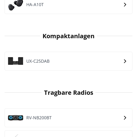
HA-A10T
Kompaktanlagen
UX-C25DAB
Tragbare Radios
RV-NB200BT