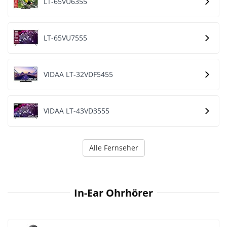
LT-65VU6355
LT-65VU7555
VIDAA LT-32VDF5455
VIDAA LT-43VD3555
Alle Fernseher
In-Ear Ohrhörer