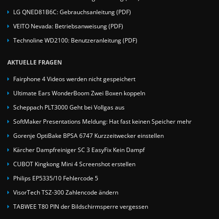
LG QNED81B6C: Gebrauchsanleitung (PDF)
VEITO Nevada: Betriebsanweisung (PDF)
Technoline WD2100: Benutzeranleitung (PDF)
AKTUELLE FRAGEN
Fairphone 4 Videos werden nicht gespeichert
Ultimate Ears WonderBoom Zwei Boxen koppeln
Scheppach PLT3000 Geht bei Vollgas aus
SoftMaker Presentations Meldung: Hat fast keinen Speicher mehr
Gorenje OptiBake BPSA 6747 Kurzzeitwecker einstellen
Kärcher Dampfreiniger SC 3 EasyFix Kein Dampf
CUBOT Kingkong Mini 4 Screenshot erstellen
Philips EP5335/10 Fehlercode 5
VisorTech TSZ-300 Zahlencode ändern
TABWEE T80 PIN der Bildschirmsperre vergessen