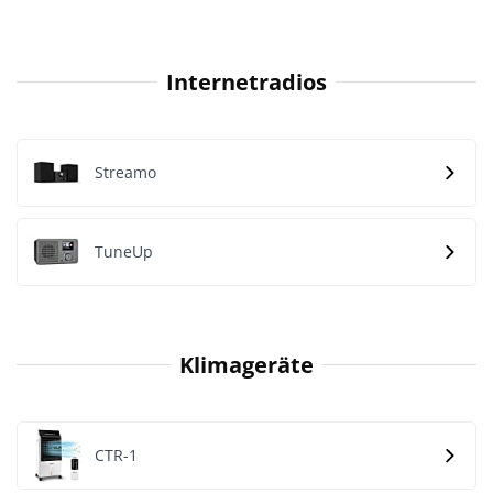
Internetradios
Streamo
TuneUp
Klimageräte
CTR-1